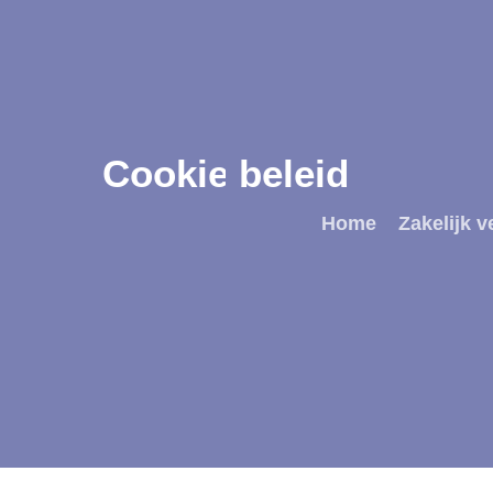
Skip
to
main
content
Cookie
beleid
Home
Zakelijk v