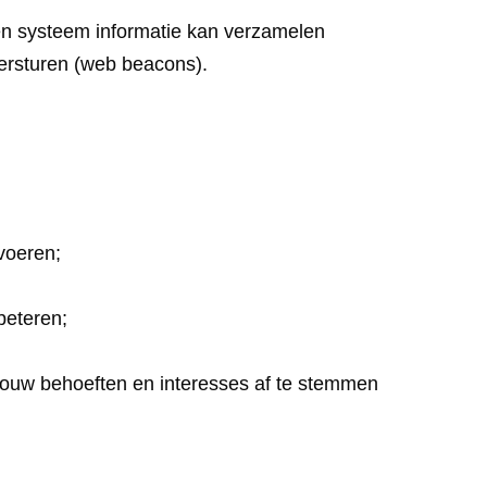
en systeem informatie kan verzamelen
versturen (web beacons).
voeren;
beteren;
jouw behoeften en interesses af te stemmen